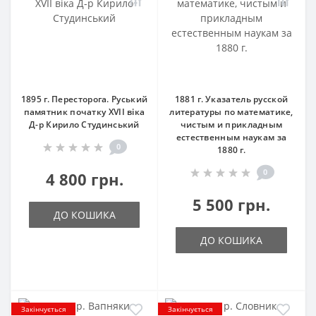
1895 г. Пересторога. Руський
1881 г. Указатель русской
памятник початку XVII віка
литературы по математике,
Д-р Кирило Студинський
чистым и прикладным
естественным наукам за
0
1880 г.
0
4 800 грн.
5 500 грн.
ДО КОШИКА
ДО КОШИКА
Закінчується
Закінчується