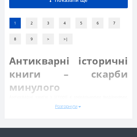
1
2
3
4
5
6
7
8
9
>
>|
Антикварні історичні
книги – скарби
минулого
Антикварні книги з історії є унікальними виданнями,
які переносять нас у далекі епохи і дозволяють
Розгорнути
торкнутися культурної спадщини людства. Ці рідкісні
видання з історії, етнографії та давніх літописів
пропонують глибоке розуміння подій, що формували
світову цивілізацію. Кожна історична книга з нашої
колекції має особливу цінність, чи то старовинний